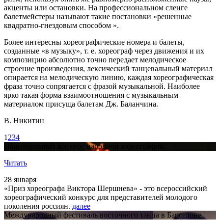
акценты или остановки. На профессиональном сленге
балетмейстеры называют такие постановки «решенные
квадратно-гнездовым способом ».
Более интересны хореографические номера и балеты,
созданные «в музыку», т. е. хореограф через движения и их
композицию абсолютно точно передает мелодическое
строение произведения, лексический танцевальный материал
опирается на мелодическую линию, каждая хореографическая
фраза точно сопрягается с фразой музыкальной. Наиболее
ярко такая форма взаимоотношения с музыкальным
материалом присуща балетам Дж. Баланчина.
В. Никитин
1
2
3
4
Национальный конкурс народной хореографии.
Читать
28 января
«Приз хореографа Виктора Шершнева» - это всероссийский
хореографический конкурс для представителей молодого
поколения россиян.
далее
Международный фестиваль восточного танца в Барселоне