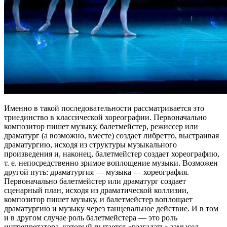
Именно в такой последовательности рассматривается это
триединство в классической хореографии. Первоначально
композитор пишет музыку, балетмейстер, режиссер или
драматург (а возможно, вместе) создает либретто, выстраивая
драматургию, исходя из структуры музыкального
произведения и, наконец, балетмейстер создает хореографию,
т. е. непосредственно зримое воплощение музыки. Возможен
другой путь: драматургия — музыка — хореография.
Первоначально балетмейстер или драматург создает
сценарный план, исходя из драматической коллизии,
композитор пишет музыку, и балетмейстер воплощает
драматургию и музыку через танцевальное действие. И в том
и в другом случае роль балетмейстера — это роль
интрепретатора, который пытается «разгадать» замысел