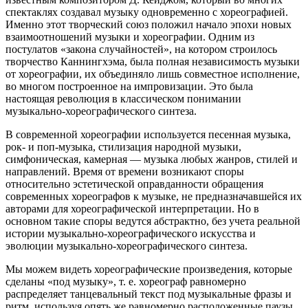
спектаклях создавал музыку одновременно с хореографией.
Именно этот творческий союз положил начало эпохи новых
взаимоотношений музыки и хореографии. Одним из
постулатов «закона случайностей», на котором строилось
творчество Каннингхэма, была полная независимость музыки
от хореографии, их объединяло лишь совместное исполнение,
во многом построенное на импровизации. Это была
настоящая революция в классическом понимании
музыкально-хореографического синтеза.
В современной хореографии используется песенная музыка,
рок- и поп-музыка, стилизация народной музыки,
симфоническая, камерная — музыка любых жанров, стилей и
направлений. Время от времени возникают споры
относительно эстетической оправданности обращения
современных хореографов к музыке, не предназначавшейся их
авторами для хореографической интерпретации. Но в
основном такие споры ведутся абстрактно, без учета реальной
истории музыкально-хореографического искусства и
эволюции музыкально-хореографического синтеза.
Мы можем видеть хореографические произведения, которые
сделаны «под музыку», т. е. хореограф равномерно
распределяет танцевальный текст под музыкальные фразы и
ритм, используя опять же равномерно расположенные паузы,