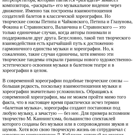
композитора, «раскрыть» его музыкальное видение через
движение. Именно так построены взаимоотношения
создателей балетов в классической хореографии. Но
творческие союзы Петипа и Чайковского, Петипа и Глазунова,
Фокина и Стравинского, Валанчина и Стравинского — это
только единичные случаи, когда авторы понимали и
поддерживали друг друга. Безусловно, такой тип творческого
взаимодействия есть кратчайший путь к достижению
гармоничного единства музыки и хореографии. Но, к
сожалению, такие случаи единичны, хотя именно эти
творческие тандемы открыли границы нового художественно-
эстетического освоения музыки в балетном театре и в
хореографии в целом.
В современной хореографии подобные творческие союзы —
большая редкость, поскольку взаимоотношения музыки и
хореографии значительно усложнились. Обращаясь к
современной хореографии, мы не можем пройти мимо того
факта, что в настоящее время практически исчез термин
«балетная музыка», хореографы создают постановки под
любую музыку, а зачастую — без нее. Для примера вспомним
творчество М. Каннингхэма, большинство спектаклей
которого созданы без музыки или в сопровождении звуков и
шумов. Хотя всю свою творческую жизнь он сотрудничал с
известным композитором Д. Кейджом, который во многих