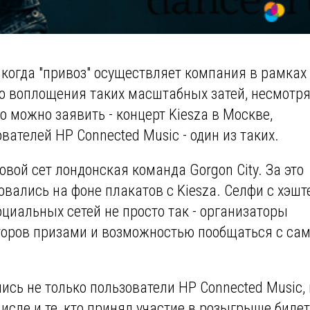
когда "привоз" осуществляет компания в рамках
о воплощения таких масштабных затей, несмотря
о можно заявить - концерт Kiesza в Москве,
ателей HP Connected Music - один из таких.
вой сет лондонская команда Gorgon City. За это
вались на фоне плакатов с Kiesza. Селфи с хэшт
циальных сетей не просто так - организаторы
торов призами и возможностью пообщаться с са
ись не только пользователи HP Connected Music, 
исле и те, кто принял участие в розыгрыше биле