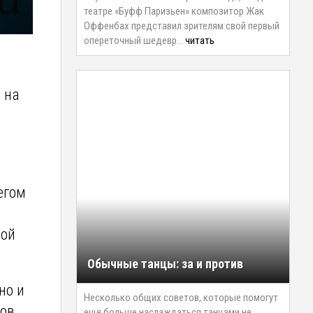
театре «Буфф Паризьен» композитор Жак
Оффенбах представил зрителям свой первый
опереточный шедевр…
читать
 на
егом
мой
Обычные танцы: за и против
но и
Несколько общих советов, которые помогут
тов
еще больше наслаждаться танцами не