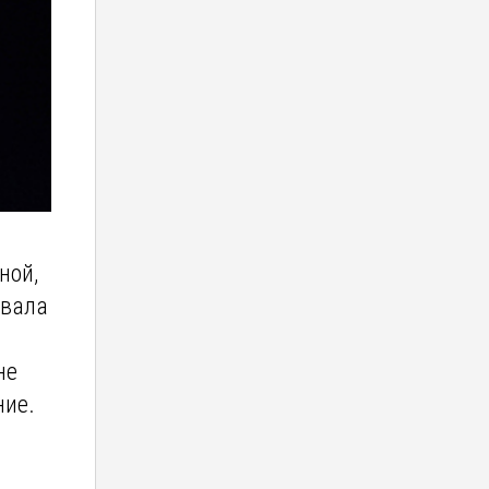
ной,
авала
не
ние.