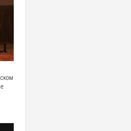
дском
ые