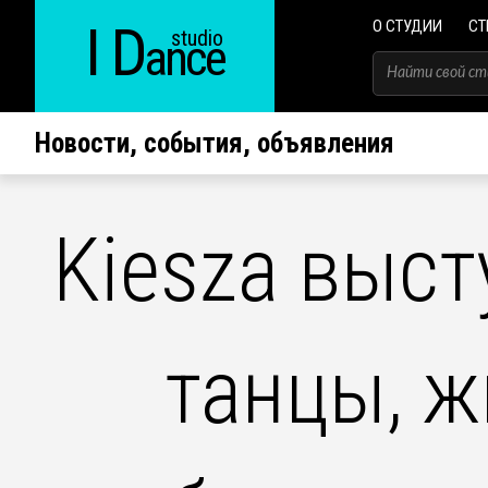
I D
О СТУДИИ
СТ
studio
ance
Новости, события, объявления
Kiesza выст
танцы, ж