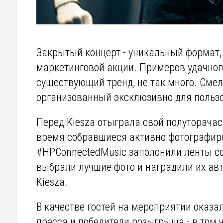
Закрытый концерт - уникальный формат, 
маркетинговой акции. Примеров удачног
существующий тренд, не так много. Смел
организованный эксклюзивно для пользов
Перед Kiesza отыграла свой полуторачасо
время собравшиеся активно фотографиро
#HPConnectedMusic заполонили ленты со
выбрали лучшие фото и наградили их ав
Kiesza.
В качестве гостей на мероприятии оказал
пресса и победители розыгрыша - в том ч