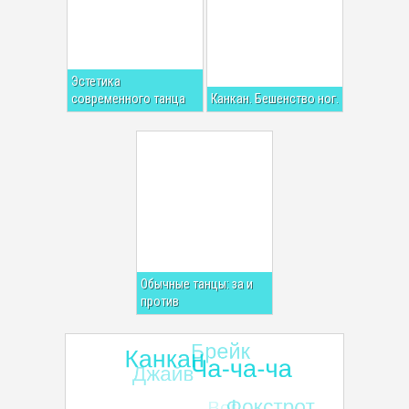
Эстетика
современного танца
Канкан. Бешенство ног.
Обычные танцы: за и
против