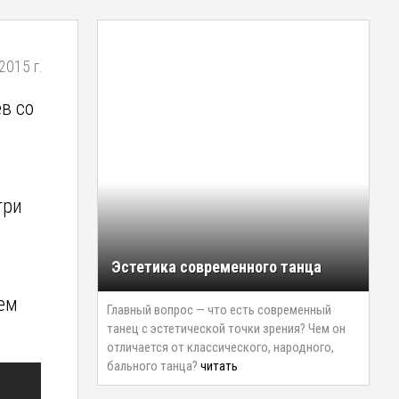
2015 г.
в со
три
-
Эстетика современного танца
ем
Главный вопрос — что есть современный
танец с эстетической точки зрения? Чем он
отличается от классического, народного,
бального танца?
читать