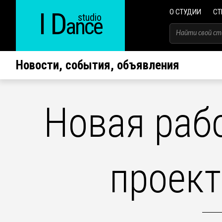
I D
О СТУДИИ
СТ
studio
ance
Новости, события, объявления
Новая раб
проект