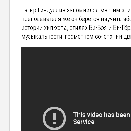
Тагир Гиндуллин запомнился многим зрит
преподавателя же он берется научить а
истории хип-хопа, cтилях Би-Боя и Би-Гё
музыкальности, грамотном сочетании д