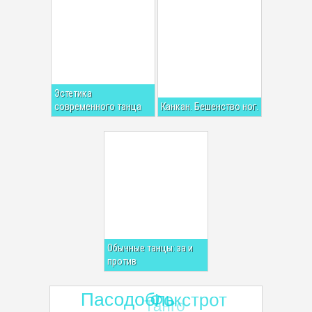
Эстетика
современного танца
Канкан. Бешенство ног.
Обычные танцы: за и
против