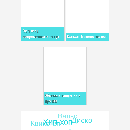
Эстетика
современного танца
Канкан. Бешенство ног.
Обычные танцы: за и
против