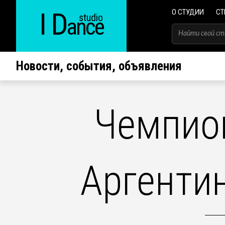
I D
О СТУДИИ
СТ
studio
ance
Новости, события, объявления
Чемпио
Аргенти