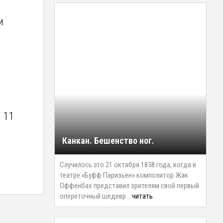
и
9
й 11
Канкан. Бешенство ног.
Случилось это 21 октября 1858 года, когда в
театре «Буфф Паризьен» композитор Жак
Оффенбах представил зрителям свой первый
опереточный шедевр…
читать