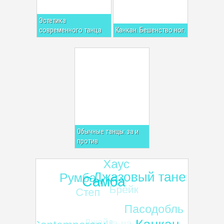
Эстетика
современного танца
Канкан. Бешенство ног.
Обычные танцы: за и
против