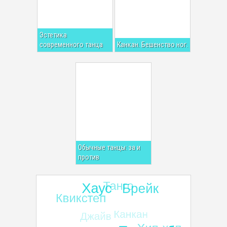
Эстетика
современного танца
Канкан. Бешенство ног.
Обычные танцы: за и
против