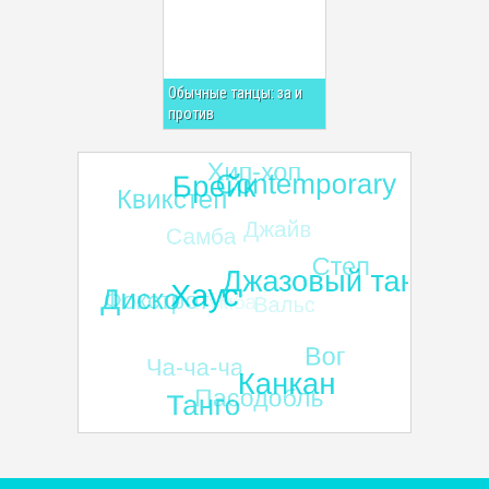
Обычные танцы: за и
против