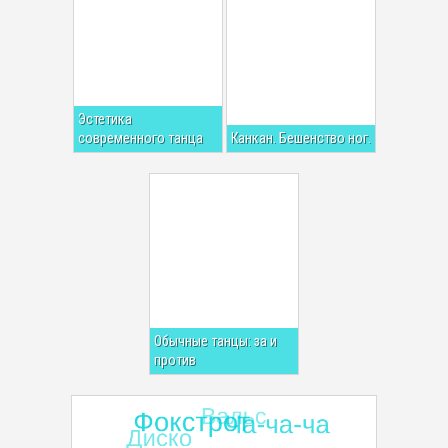
Эстетика
современного танца
Канкан. Бешенство ног.
Обычные танцы: за и
против