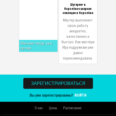
Шугаринг в
Королёвесахарная
эпиляция в Королёве
Мастер выполняет
свою работу
аккуратно,
качественно и
быстро. Как мастера
Обычные танцы: за и
Иру подружкам уже
против
давно
порекомендовала.
ЗАРЕГИСТРИРОВАТЬСЯ
Вы уже зарегистрированы?
ВОЙТИ
О нас
Цены
Расписание