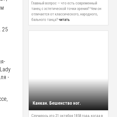
Главный вопрос — что есть современный
им
танец с эстетической точки зрения? Чем он
отличается от классического, народного,
бального танца?
читать
. 25
ля-
 Lady
ля -
ссе,
Канкан. Бешенство ног.
Случилось это 21 октября 1858 года, когда в