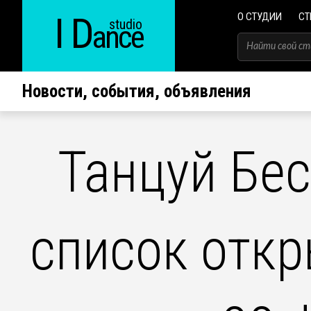
I D
О СТУДИИ
СТ
studio
ance
Новости, события, объявления
Танцуй Бе
список откр