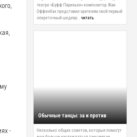
ого,
театре «Буфф Паризьен» композитор Жак
Оффенбах представил зрителям свой первый
опереточный шедевр…
читать
кая,
1
ому
Обычные танцы: за и против
я
ях -
Несколько общих советов, которые помогут
еще больше наслаждаться танцами не