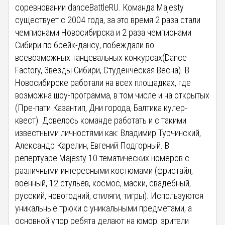
соревновании danceBattleRU. Команда Majesty
существует с 2004 года, за это время 2 раза стали
чемпионами Новосибирска и 2 раза чемпионами
Сибири по брейк-дансу, побеждали во
всевозможных танцевальных конкурсах(Dance
Factory, Звезды Сибири, Студенческая Весна). В
Новосибирске работали на всех площадках, где
возможна шоу-программа, в том числе и на открытых
(Пре-пати Казантип, Дни города, Балтика кулер-
квест). Довелось команде работать и с такими
известными личностями как: Владимир Турчинский,
Александр Карелин, Евгений Подгорный. В
репертуаре Majesty 10 тематических номеров с
различными интересными костюмами (фристайл,
военный, 12 стульев, космос, маски, свадебный,
русский, новогодний, стиляги, тигры). Используются
уникальные трюки с уникальными предметами, а
основной упор ребята делают на юмор: зрители