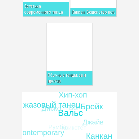
Эстетика
современного танца
Канкан. Бешенство ног.
Обычные танцы: за и
против