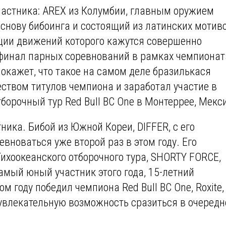
астника: AREX из Колумбии, главным оружием
основу бибоинга и состоящий из латинских мотив
ции движений которого кажутся совершенно
 финал парных соревнований в рамках чемпионат
 покажет, что такое на самом деле бразилькася
еством титулов чемпиона и заработал участие в
орочный тур Red Bull BC One в Монтеррее, Мекс
ника. Бибой из Южной Кореи, DIFFER, с его
вноваться уже второй раз в этом году. Его
Тихоокеанского отборочного тура, SHORTY FORCE,
Самый юный участник этого года, 15-летний
ом году победил чемпиона Red Bull BC One, Roxite,
 увлекательную возможность сразиться в очередн