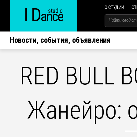
I D
О СТУДИИ
СТ
studio
ance
Новости, события, объявления
RED BULL B
Жанейро: о