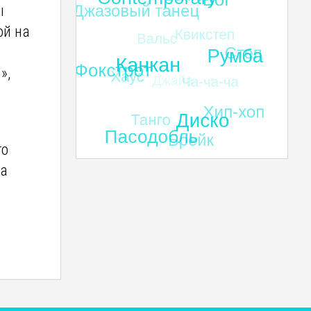
ы
ой на
»,
го
та