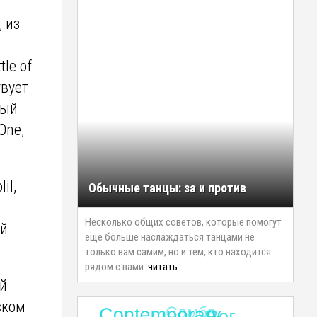
 из
le of
твует
рый
One,
il,
Обычные танцы: за и против
Несколько общих советов, которые помогут
ий
еще больше наслаждаться танцами не
только вам самим, но и тем, кто находится
рядом с вами.
читать
ой
ском