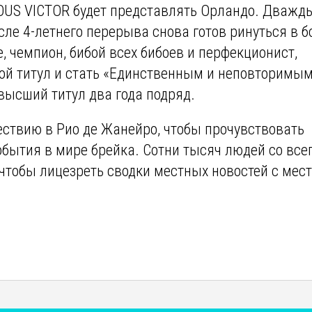
CIOUS VICTOR будет представлять Орландо. Дважд
сле 4-летнего перерыва снова готов ринуться в б
е, чемпион, бибой всех бибоев и перфекционист,
вой титул и стать «Единственным и неповторимым
ысший титул два года подряд.
ествию в Рио де Жанейро, чтобы прочувствовать
бытия в мире брейка. Сотни тысяч людей со все
чтобы лицезреть сводки местных новостей с мес