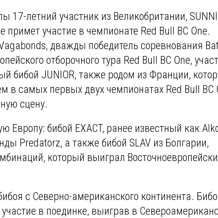
ы 17-летний участник из Великобритании, SUNNI,
 примет участие в чемпионате Red Bull BC One.
agabonds, дважды победитель соревнования Batt
опейского отборочного тура Red Bull BC One, учас
ный бибой JUNIOR, также родом из Франции, кото
 в самых первых двух чемпионатах Red Bull BC 
рную сцену.
ю Европу: бибой EXACT, ранее известный как Alkol
ды Predatorz, а также бибой SLAV из Болгарии,
омбинаций, который выиграл Восточноевропейск
бибоя с Северно-американского континента. Биб
участие в поединке, выиграв в Североамерикан