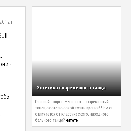
2012 г.
ull
,
они -
Эстетика современного танца
тобы
Главный вопрос — что есть современный
танец с эстетической точки зрения? Чем он
о
отличается от классического, народного,
бального танца?
читать