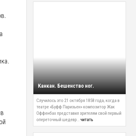
ов.
а
ика.
Канкан. Бешенство ног.
Случилось это 21 октября 1858 года, когда в
театре «Буфф Паризьен» композитор Жак
 в
Оффенбах представил зрителям свой первый
опереточный шедевр…
читать
ой