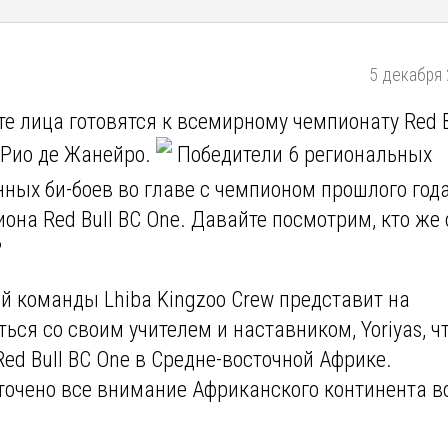
5 декабря 
оте лица готовятся к всемирному чемпионату Red B
в Рио де Жанейро.
Победители 6 региональных
нных би-боев во главе с чемпионом прошлого года
иона Red Bull BC One. Давайте посмотрим, кто же 
?
ой команды Lhiba Kingzoo Crew представит на
ься со своим учителем и наставником, Yoriyas, ч
ed Bull BC One в Средне-восточной Африке.
оточено все внимание Африканского континента в