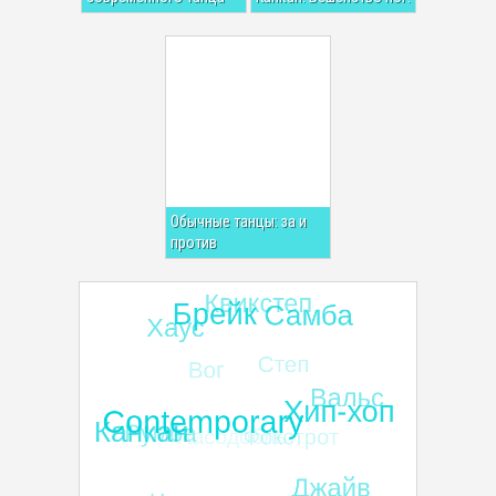
Обычные танцы: за и
против