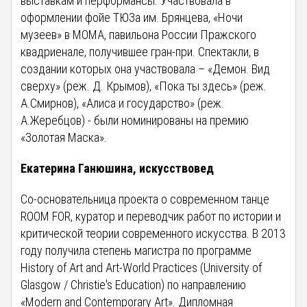
выставкам и перформансы. Участвовала в
оформлении фойе ТЮЗа им. Брянцева, «Ночи
музеев» в МОМА, павильона России Пражского
квадриенале, получившее гран-при. Спектакли, в
создании которых она участвовала – «Демон. Вид
сверху» (реж. Д. Крымов), «Пока ты здесь» (реж.
А.Смирнов), «Алиса и государство» (реж.
А.Жеребцов) - были номинированы на премию
«Золотая Маска».
Екатерина Ганюшина, искусствовед
Со-основательница проекта о современном танце
ROOM FOR, куратор и переводчик работ по истории и
критической теории современного искусства. В 2013
году получила степень магистра по программе
History of Art and Art-World Practices (University of
Glasgow / Christie's Education) по направлению
«Modern and Contemporary Art». Дипломная