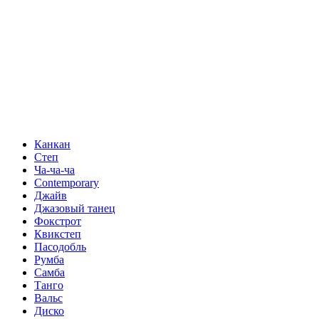
Канкан
Степ
Ча-ча-ча
Contemporary
Джайв
Джазовый танец
Фокстрот
Квикстеп
Пасодобль
Румба
Самба
Танго
Вальс
Диско