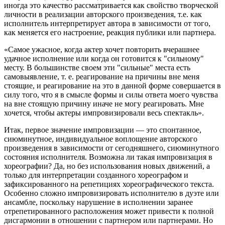
иногда это качество рассматривается как свойство творческой
личности в реализации авторского произведения, т.е. как
исполнитель интерпретирует автора в зависимости от того,
как меняется его настроение, реакция публики или партнера.
«Самое ужасное, когда актер хочет повторить вчерашнее
удачное исполнение или когда он готовится к "сильному"
месту. В большинстве своем эти "сильные" места есть
самовыявление, т. е. реагирование на причины вне меня
стоящие, и реагирование на это в данной форме совершается в
силу того, что я в смысле формы и силы ответа моего чувства
на вне стоящую причину иначе не могу реагировать. Мне
хочется, чтобы актеры импровизировали весь спектакль».
Итак, первое значение импровизации — это спонтанное,
сиюминутное, индивидуальное воплощение авторского
произведения в зависимости от сегодняшнего, сиюминутного
состояния исполнителя. Возможна ли такая импровизация в
хореографии? Да, но без использования новых движений, а
только для интерпретации созданного хореографом и
зафиксированного на репетициях хореографического текста.
Особенно сложно импровизировать исполнителю в дуэте или
ансамбле, поскольку нарушение в исполнении заранее
отрепетированного расположения может привести к полной
дисгармонии в отношении с партнером или партнерами. Но