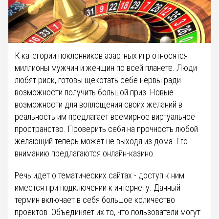
К категории поклонников азартных игр относятся
миллионы мужчин и женщин по всей планете. Люди
любят риск, готовы щекотать себе нервы ради
возможности получить большой приз. Новые
возможности для воплощения своих желаний в
реальность им предлагает всемирное виртуальное
пространство. Проверить себя на прочность любой
желающий теперь может не выходя из дома. Его
вниманию предлагаются онлайн-казино.
Речь идет о тематических сайтах - доступ к ним
имеется при подключении к интернету. Данный
термин включает в себя большое количество
проектов. Объединяет их то, что пользователи могут