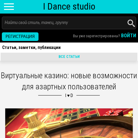
I D
ance
studio
ВОЙТИ
Вы уже зарегистрированы?
РЕГИСТРАЦИЯ
Статьи, заметки, публикации
ВСЕ СТАТЬИ
Виртуальные казино: новые возможности
для азартных пользователей