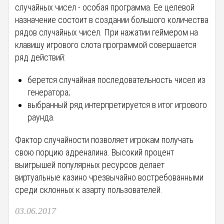
случайных чисел - особая программа. Ее целевой
назначение состоит в создании большого количества
рядов случайных чисел. При нажатии геймером на
клавишу игрового слота программой совершается
ряд действий:
берется случайная последовательность чисел из
генератора;
выбранный ряд интерпретируется в итог игрового
раунда.
Фактор случайности позволяет игрокам получать
свою порцию адреналина. Высокий процент
выигрышей популярных ресурсов делает
виртуальные казино чрезвычайно востребованными
среди склонных к азарту пользователей.
03.06.2017