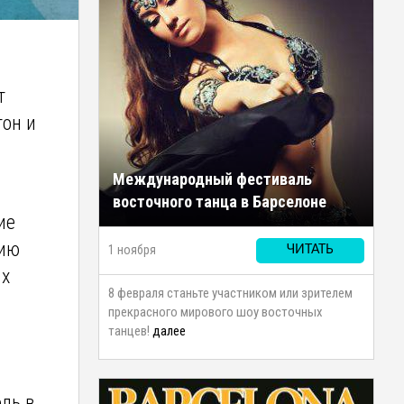
т
тон и
Международный фестиваль
восточного танца в Барселоне
ие
мию
1 ноября
ЧИТАТЬ
их
8 февраля станьте участником или зрителем
прекрасного мирового шоу восточных
танцев!
далее
ль в