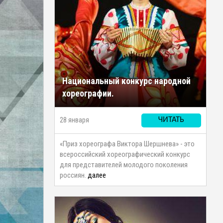
Национальный конкурс народной
хореографии.
28 января
ЧИТАТЬ
«Приз хореографа Виктора Шершнева» - это
всероссийский хореографический конкурс
для представителей молодого поколения
россиян.
далее