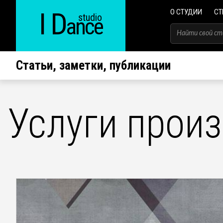
I D
О СТУДИИ
СТ
studio
ance
Статьи, заметки, публикации
Услуги произ