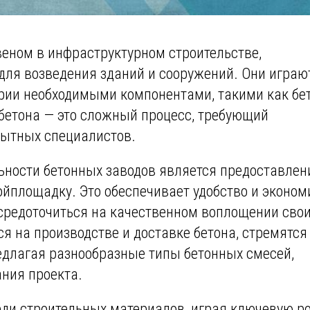
еном в инфраструктурном строительстве,
ля возведения зданий и сооружений. Они играю
рии необходимыми компонентами, такими как бе
бетона — это сложный процесс, требующий
пытных специалистов.
ности бетонных заводов является предоставлен
ройплощадку. Это обеспечивает удобство и эконо
осредоточиться на качественном воплощении сво
я на производстве и доставке бетона, стремятся
редлагая разнообразные типы бетонных смесей,
ния проекта.
еди строительных материалов, играя ключевую ро