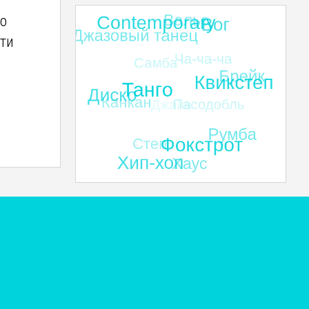
го
ти