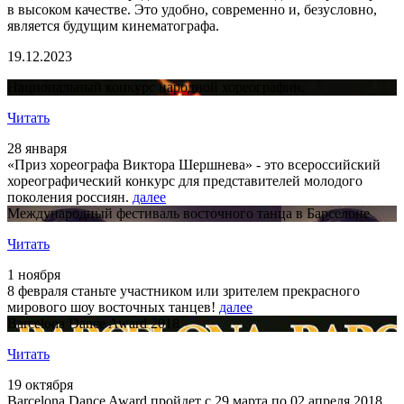
в высоком качестве. Это удобно, современно и, безусловно,
является будущим кинематографа.
19.12.2023
Национальный конкурс народной хореографии.
Читать
28 января
«Приз хореографа Виктора Шершнева» - это всероссийский
хореографический конкурс для представителей молодого
поколения россиян.
далее
Международный фестиваль восточного танца в Барселоне
Читать
1 ноября
8 февраля станьте участником или зрителем прекрасного
мирового шоу восточных танцев!
далее
Barcelona Dance Award 2018
Читать
19 октября
Barcelona Dance Award пройдет с 29 марта по 02 апреля 2018