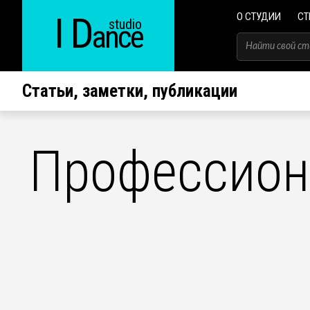
I D
О СТУДИИ
СТ
studio
ance
Статьи, заметки, публикации
Профессион