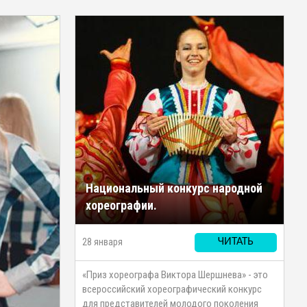
Национальный конкурс народной
хореографии.
28 января
ЧИТАТЬ
«Приз хореографа Виктора Шершнева» - это
всероссийский хореографический конкурс
для представителей молодого поколения