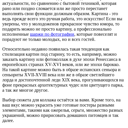
актуальности, по сравнению с бытовой техникой, которая
рано или поздно сломается или же просто перестанет
выполнять свои функции должным образом. Картина - это
ведь прежде всего это ручная работа, это искусство! Если вы
уверены, что у молодоженов прекрасное чувство юмора, то
подарить можно не просто картину, а профессионально
исполненные
шаржи по фотографии
, которые повеселят и
порадуют не только молодых, но и всех гостей.
Относительно недавно появилась такая тенденция как
стилизация картин под старину, то есть, например, можно
заказать картину или фотоколлаж в духе эпохи Ренессанса в
европейских странах XV-XVI веков, или же эпохи барокко.
На такой картине можно быть в образе испанских сеньора и
сеньориты XVII-XVIII века или же в образе светлейшего
лорда и достопочтенной леди XIX века, прогуливающихся на
фоне прекрасных архитектурных чудес или цветущего парка,
а так же многое другое.
Выбор сюжета для коллажа остаётся за вами. Кроме того, на
ваш вкус можно украсить уже готовые постеры разными
элементами, такими как ожерелья, серьги, множество разных
украшений, можно пририсовать домашних питомцев и так
далее.