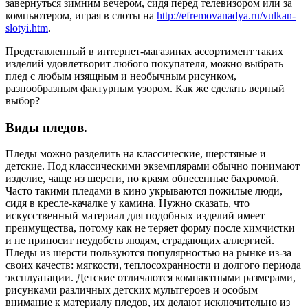
завернуться зимним вечером, сидя перед телевизором или за
компьютером, играя в слоты на
http://efremovanadya.ru/vulkan-
slotyi.htm
.
Представленный в интернет-магазинах ассортимент таких
изделий удовлетворит любого покупателя, можно выбрать
плед с любым изящным и необычным рисунком,
разнообразным фактурным узором. Как же сделать верный
выбор?
Виды пледов.
Пледы можно разделить на классические, шерстяные и
детские. Под классическими экземплярами обычно понимают
изделие, чаще из шерсти, по краям обнесенные бахромой.
Часто такими пледами в кино укрываются пожилые люди,
сидя в кресле-качалке у камина. Нужно сказать, что
искусственный материал для подобных изделий имеет
преимущества, потому как не теряет форму после химчистки
и не приносит неудобств людям, страдающих аллергией.
Пледы из шерсти пользуются популярностью на рынке из-за
своих качеств: мягкости, теплосохранности и долгого периода
эксплуатации. Детские отличаются компактными размерами,
рисунками различных детских мультгероев и особым
внимание к материалу пледов, их делают исключительно из