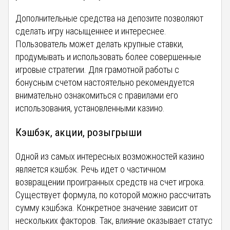
Дополнительные средства на депозите позволяют
сделать игру насыщеннее и интереснее.
Пользователь может делать крупные ставки,
продумывать и использовать более совершенные
игровые стратегии. Для грамотной работы с
бонусным счетом настоятельно рекомендуется
внимательно ознакомиться с правилами его
использования, установленными казино.
Кэшбэк, акции, розыгрыши
Одной из самых интересных возможностей казино
является кэшбэк. Речь идет о частичном
возвращении проигранных средств на счет игрока.
Существует формула, по которой можно рассчитать
сумму кэшбэка. Конкретное значение зависит от
нескольких факторов. Так, влияние оказывает статус