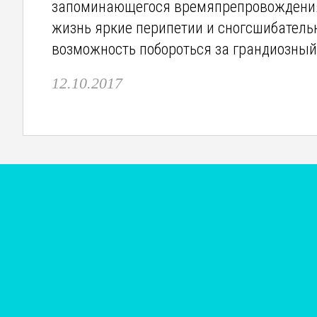
запоминающегося времяпрепровождения.
жизнь яркие перипетии и сногсшибатель
возможность побороться за грандиозный 
12.10.2017