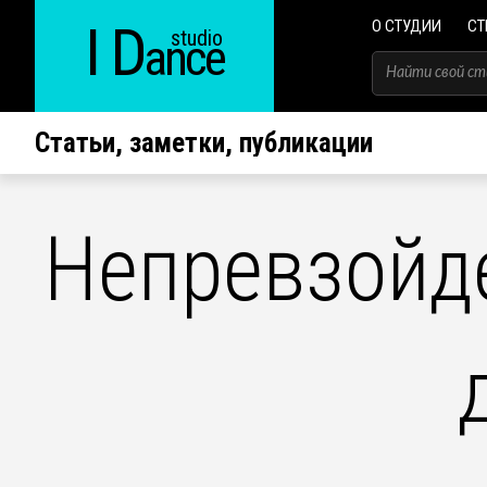
I D
О СТУДИИ
СТ
studio
ance
Статьи, заметки, публикации
Непревзойд