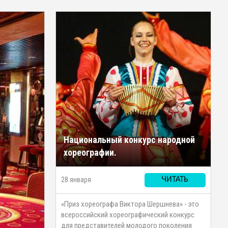
Национальный конкурс народной
хореографии.
28 января
ЧИТАТЬ
«Приз хореографа Виктора Шершнева» - это
всероссийский хореографический конкурс
для представителей молодого поколения