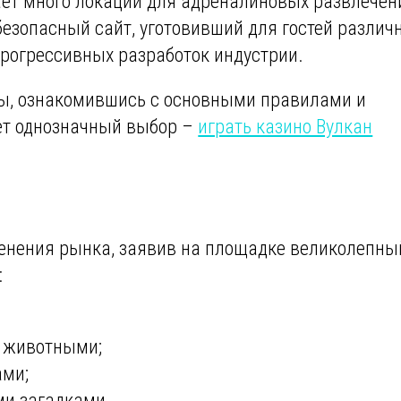
ет много локаций для адреналиновых развлечен
безопасный сайт, уготовивший для гостей различ
прогрессивных разработок индустрии.
ы, ознакомившись с основными правилами и
ет однозначный выбор –
играть казино Вулкан
менения рынка, заявив на площадке великолепны
:
 животными;
ами;
ми загадками.