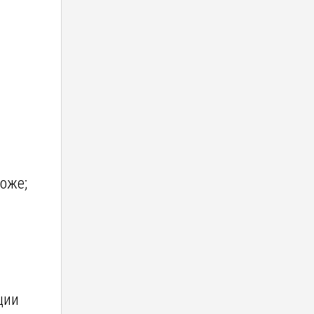
оже;
ции