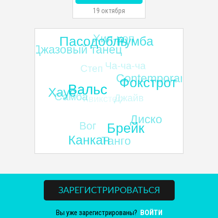
19 октября
ЗАРЕГИСТРИРОВАТЬСЯ
Вы уже зарегистрированы?
ВОЙТИ