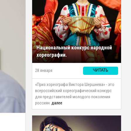
Национальный конкурс народной
хореографии.
28 января
ЧИТАТЬ
«Приз хореографа Виктора Шершнева» - это
всероссийский хореографический конкурс
для представителей молодого поколения
россиян.
далее