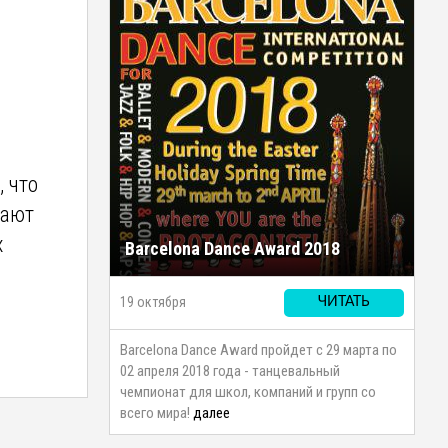
 что
лают
х
Barcelona Dance Award 2018
19 октября
ЧИТАТЬ
Barcelona Dance Award пройдет с 29 марта по
02 апреля 2018 года - танцевальный
чемпионат для школ, компаний и групп со
всего мира!
далее