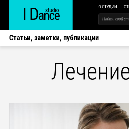
I D
О СТУДИИ
СТ
studio
ance
Статьи, заметки, публикации
Лечение