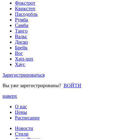
Фокстрот
Квикстеп
Пасодобль
Румба
Самба
Танго
Вальс
Диско
Брейк
Вог
Хип-хоп
Хаус
Зарегистрироваться
Вы уже зарегистрированы?
ВОЙТИ
наверх
О нас
Цены
Расписание
Новости
Стили