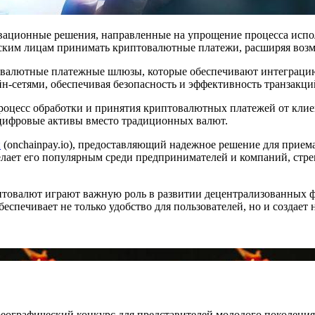
ационные решения, направленные на упрощение процесса испо
ским лицам принимать криптовалютные платежи, расширяя возм
товалютные платежные шлюзы, которые обеспечивают интеграци
-сетями, обеспечивая безопасность и эффективность транзакци
процесс обработки и принятия криптовалютных платежей от клие
цифровые активы вместо традиционных валют.
й
(onchainpay.io), предоставляющий надежное решение для прием
делает его популярным среди предпринимателей и компаний, стр
товалют играют важную роль в развитии децентрализованных 
спечивает не только удобство для пользователей, но и создает
еографический конкурс для представителей молодого поколения