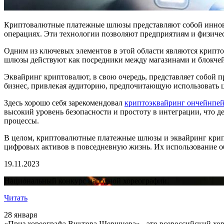
Криптовалютные платежные шлюзы представляют собой иннов
операциях. Эти технологии позволяют предприятиям и физиче
Одним из ключевых элементов в этой области являются крип
шлюзы действуют как посредники между магазинами и блокчейн
Эквайринг криптовалют, в свою очередь, представляет собой 
бизнес, привлекая аудиторию, предпочитающую использовать 
Здесь хорошо себя зарекомендовал
криптоэквайринг ончейнпе
высокий уровень безопасности и простоту в интеграции, что 
процессы.
В целом, криптовалютные платежные шлюзы и эквайринг крип
цифровых активов в повседневную жизнь. Их использование обе
19.11.2023
Национальный конкурс народной хореографии.
Читать
28 января
«Приз хореографа Виктора Шершнева» - это всероссийский хор