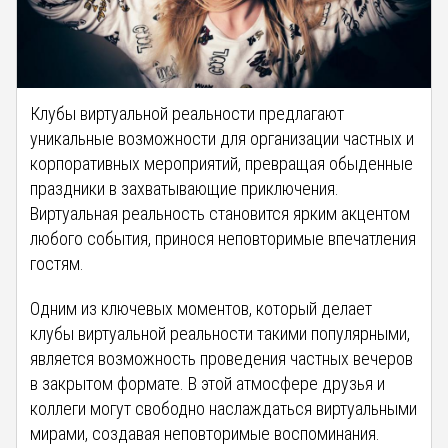
Клубы виртуальной реальности предлагают
уникальные возможности для организации частных и
корпоративных мероприятий, превращая обыденные
праздники в захватывающие приключения.
Виртуальная реальность становится ярким акцентом
любого события, принося неповторимые впечатления
гостям.
Одним из ключевых моментов, который делает
клубы виртуальной реальности такими популярными,
является возможность проведения частных вечеров
в закрытом формате. В этой атмосфере друзья и
коллеги могут свободно наслаждаться виртуальными
мирами, создавая неповторимые воспоминания.