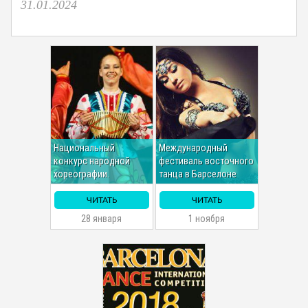
31.01.2024
Национальный
Международный
конкурс народной
фестиваль восточного
хореографии.
танца в Барселоне
ЧИТАТЬ
ЧИТАТЬ
28 января
1 ноября