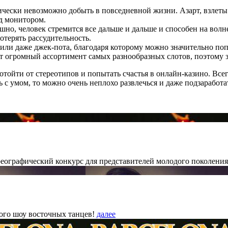
ески невозможно добыть в повседневной жизни. Азарт, взлеты 
д монитором.
ешно, человек стремится все дальше и дальше и способен на волне
отерять рассудительность.
или даже джек-пота, благодаря которому можно значительно поп
 огромный ассортимент самых разнообразных слотов, поэтому зд
 отойти от стереотипов и попытать счастья в онлайн-казино. Вс
ь с умом, то можно очень неплохо развлечься и даже подзаработа
еографический конкурс для представителей молодого поколения
вого шоу восточных танцев!
далее