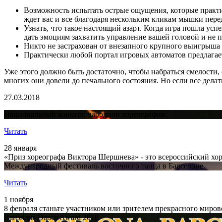
Возможность испытать острые ощущения, которые практич
ждет вас и все благодаря нескольким кликам мышки пере
Узнать, что такое настоящий азарт. Когда игра пошла усп
дать эмоциям захватить управление вашей головой и не п
Никто не застрахован от внезапного крупного выигрыша 
Практически любой портал игровых автоматов предлагает
Уже этого должно быть достаточно, чтобы набраться смелости,
многих они довели до печального состояния. Но если все делат
27.03.2018
Национальный конкурс народной хореографии.
Читать
28 января
«Приз хореографа Виктора Шершнева» - это всероссийский хор
Международный фестиваль восточного танца в Барселоне
Читать
1 ноября
8 февраля станьте участником или зрителем прекрасного миро
Barcelona Dance Award 2018