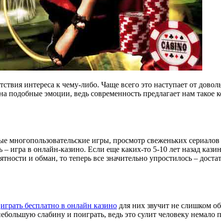
ствия интереса к чему-либо. Чаще всего это наступает от довол
 на подобные эмоции, ведь современность предлагает нам такое 
ные многопользовательские игры, просмотр свеженьких сериалов
– игра в онлайн-казино. Если еще каких-то 5-10 лет назад кази
тности и обман, то теперь все значительно упростилось – доста
е
играть бесплатно в онлайн казино
для них звучит не слишком об
ь небольшую слабину и поиграть, ведь это сулит человеку немало