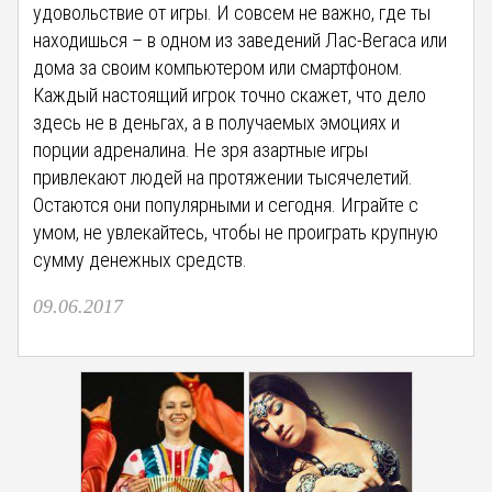
удовольствие от игры. И совсем не важно, где ты
находишься – в одном из заведений Лас-Вегаса или
дома за своим компьютером или смартфоном.
Каждый настоящий игрок точно скажет, что дело
здесь не в деньгах, а в получаемых эмоциях и
порции адреналина. Не зря азартные игры
привлекают людей на протяжении тысячелетий.
Остаются они популярными и сегодня. Играйте с
умом, не увлекайтесь, чтобы не проиграть крупную
сумму денежных средств.
09.06.2017