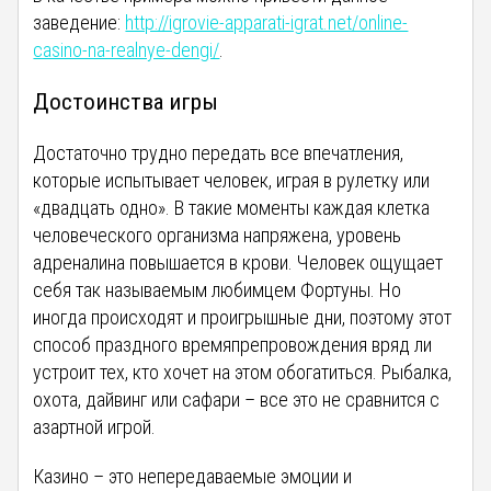
заведение:
http://igrovie-apparati-igrat.net/online-
casino-na-realnye-dengi/
.
Достоинства игры
Достаточно трудно передать все впечатления,
которые испытывает человек, играя в рулетку или
«двадцать одно». В такие моменты каждая клетка
человеческого организма напряжена, уровень
адреналина повышается в крови. Человек ощущает
себя так называемым любимцем Фортуны. Но
иногда происходят и проигрышные дни, поэтому этот
способ праздного времяпрепровождения вряд ли
устроит тех, кто хочет на этом обогатиться. Рыбалка,
охота, дайвинг или сафари – все это не сравнится с
азартной игрой.
Казино – это непередаваемые эмоции и