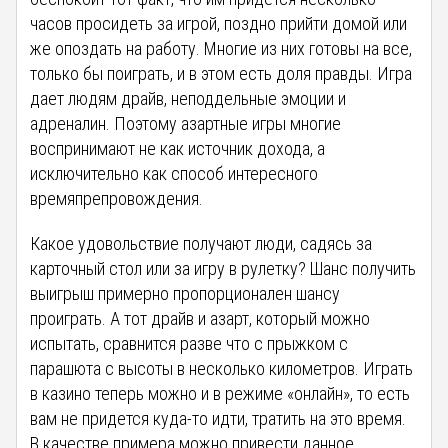
часов просидеть за игрой, поздно прийти домой или
же опоздать на работу. Многие из них готовы на все,
только бы поиграть, и в этом есть доля правды. Игра
дает людям драйв, неподдельные эмоции и
адреналин. Поэтому азартные игры многие
воспринимают не как источник дохода, а
исключительно как способ интересного
времяпрепровождения.
Какое удовольствие получают люди, садясь за
карточный стол или за игру в рулетку? Шанс получить
выигрыш примерно пропорционален шансу
проиграть. А тот драйв и азарт, который можно
испытать, сравнится разве что с прыжком с
парашюта с высоты в несколько километров. Играть
в казино теперь можно и в режиме «онлайн», то есть
вам не придется куда-то идти, тратить на это время.
В качестве примера можно привести данное