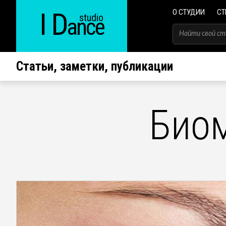
I D
О СТУДИИ
СТ
studio
ance
Статьи, заметки, публикации
Биом