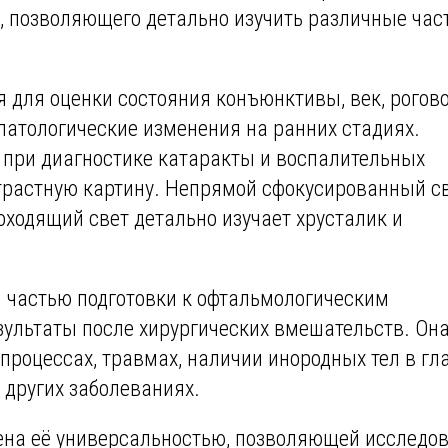
, позволяющего детально изучить различные час
я для оценки состояния конъюнктивы, век, рогов
 патологические изменения на ранних стадиях.
при диагностике катаракты и воспалительных
трастную картину. Непрямой сфокусированный с
ходящий свет детально изучает хрусталик и
 частью подготовки к офтальмологическим
зультаты после хирургических вмешательств. Он
роцессах, травмах, наличии инородных тел в гла
 других заболеваниях.
ена её универсальностью, позволяющей исследо