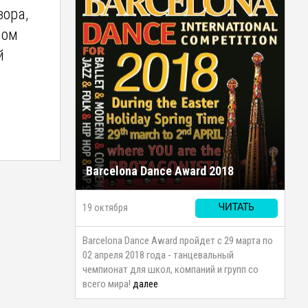
зора,
ном
й
Barcelona Dance Award 2018
19 октября
ЧИТАТЬ
Barcelona Dance Award пройдет с 29 марта по
02 апреля 2018 года - танцевальный
чемпионат для школ, компаний и групп со
всего мира!
далее