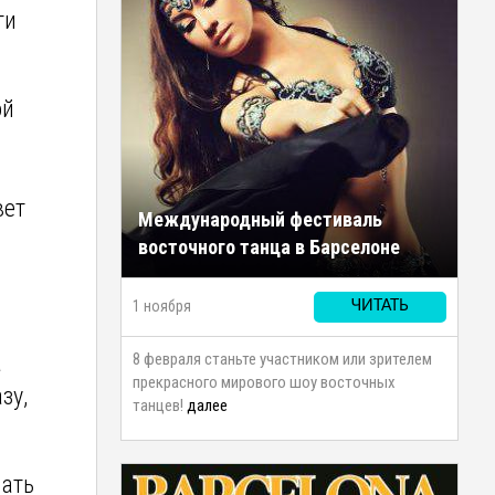
ти
ой
вет
Международный фестиваль
восточного танца в Барселоне
1 ноября
ЧИТАТЬ
8 февраля станьте участником или зрителем
а
прекрасного мирового шоу восточных
зу,
танцев!
далее
вать