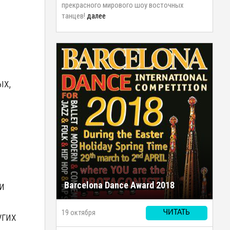
прекрасного мирового шоу восточных
танцев!
далее
ых,
Barcelona Dance Award 2018
и
19 октября
ЧИТАТЬ
угих