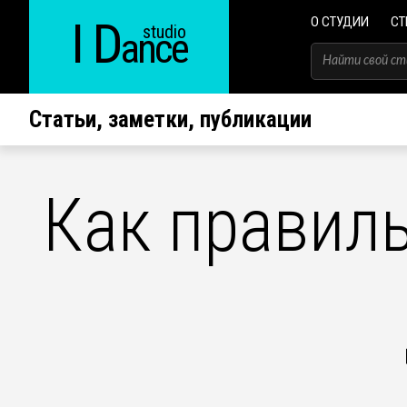
I D
О СТУДИИ
СТ
studio
ance
Статьи, заметки, публикации
Как правил