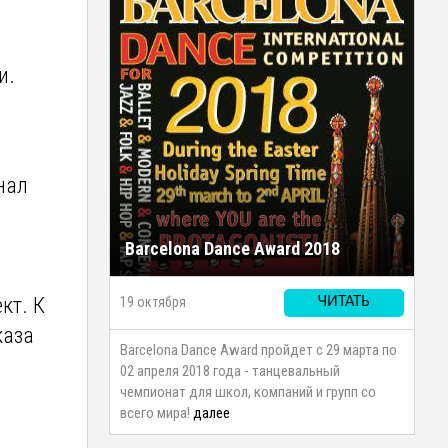
й
и.
нал
Barcelona Dance Award 2018
кт. К
19 октября
ЧИТАТЬ
каза
Barcelona Dance Award пройдет с 29 марта по
02 апреля 2018 года - танцевальный
чемпионат для школ, компаний и групп со
всего мира!
далее