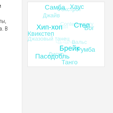
и
ты,
а. В