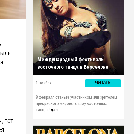
ь.
пыль
Международный фестиваль
ка
восточного танца в Барселоне
1 ноября
ЧИТАТЬ
8 февраля станьте участником или зрителем
прекрасного мирового шоу восточных
танцев!
далее
, тот
ся