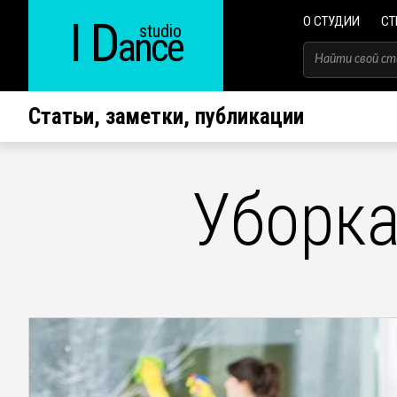
I D
О СТУДИИ
СТ
studio
ance
Статьи, заметки, публикации
Уборка