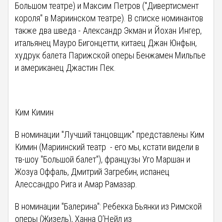
Большом театре) и Максим Петров ("Дивертисмент
короля" в Мариинском театре). В списке номинантов
также два шведа - Александр Экман и Йохан Ингер,
итальянец Мауро Бигонцетти, китаец Джан Юнфын,
худрук балета Парижской оперы Бенжамен Мильпье
и американец Джастин Пек.
Ким Кимин
В номинации "Лучший танцовщик" представлены Ким
Кимин (Мариинский театр - его мы, кстати видели в
тв-шоу "Большой балет"), французы Уго Маршан и
Жозуа Оффаль, Дмитрий Загребин, испанец
Алессандро Рига и Амар Рамазар.
В номинации "Балерина": Ребекка Бьянки из Римской
оперы (Жизель), Ханна О’Нейл из