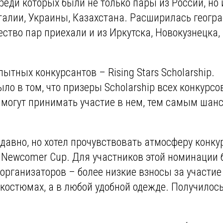
реди которых были не только пары из России, но
талии, Украины, Казахстана. Расширилась геогр
ство пар приехали и из Иркутска, Новокузнецка,
тных конкурсантов – Rising Stars Scholarship.
ло в том, что призеры Scholarship всех конкурсо
е могут принимать участие в нем, тем самым шан
едавно, но хотел прочувствовать атмосферу конку
 Newcomer Cup. Для участников этой номинации
рганизаторов – более низкие взносы за участие
костюмах, а в любой удобной одежде. Получилос