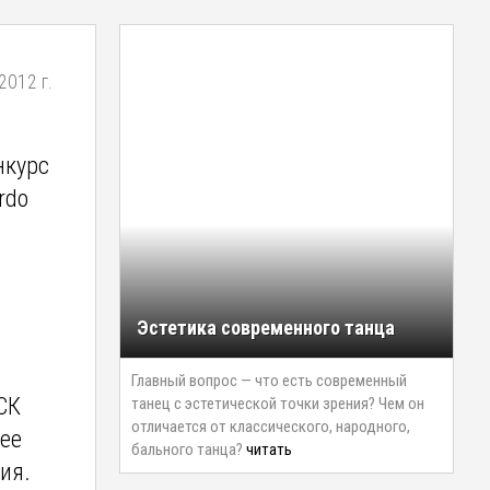
2012 г.
нкурс
rdo
Эстетика современного танца
Главный вопрос — что есть современный
СК
танец с эстетической точки зрения? Чем он
отличается от классического, народного,
ее
бального танца?
читать
ия.