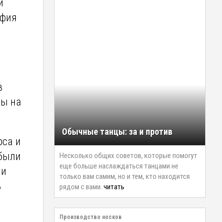
 и
афия
в
сы на
Обычные танцы: за и против
рса и
 были
Несколько общих советов, которые помогут
еще больше наслаждаться танцами не
 и
только вам самим, но и тем, кто находится
ь
рядом с вами.
читать
Производство носков