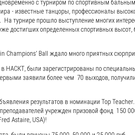
 одновременно с турниром по спортивным бальны
нира - известные танцоры, профессионалы высок
р. На турнире прошло выступление многих интер
 уже достигших определенных спортивных высот,
ikin Champions’ Ball ждало много приятных сюрпри
их в НАСКТ, были зарегистрированы по специаль
первыми заявили более чем 70 выходов, получил
бъявления результатов в номинации Top Teacher
 преподавателей учрежден призовой фонд 150 00
ed Astaire, USA)!
а, были вручены 75 000, 50 000 и 25 000 руб.