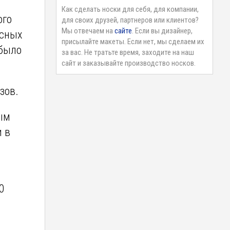
м
Как сделать носки для себя, для компании,
ого
для своих друзей, партнеров или клиентов?
Мы отвечаем на
сайте
. Если вы дизайнер,
есных
присылайте макеты. Если нет, мы сделаем их
 было
за вас. Не тратьте время, заходите на наш
сайт и заказывайте производство носков.
зов.
ным
и в
.
0