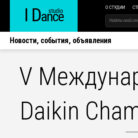
I D
О СТУДИИ
СТ
studio
ance
Новости, события, объявления
V Междуна
Daikin Cham