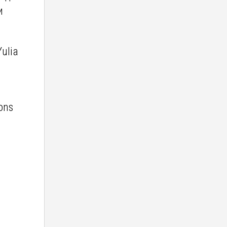
и
ulia
ons