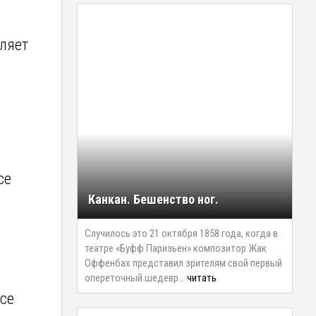
еляет
ce
Канкан. Бешенство ног.
Случилось это 21 октября 1858 года, когда в
театре «Буфф Паризьен» композитор Жак
Оффенбах представил зрителям свой первый
опереточный шедевр…
читать
рсе