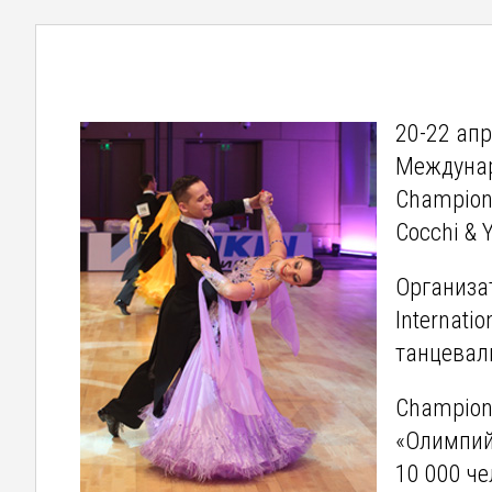
20-22 ап
Междунар
Champions
Cocchi & 
Организа
Internat
танцеваль
Champions
«Олимпий
10 000 че