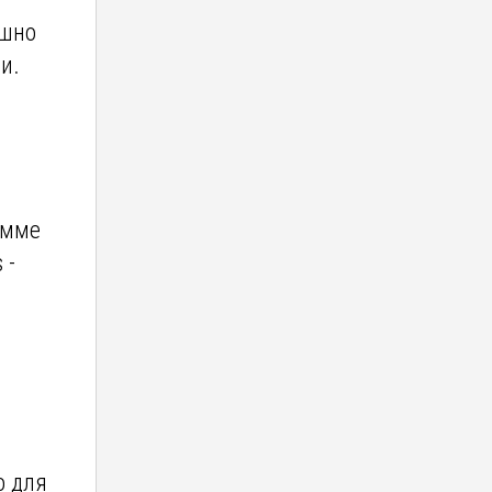
ешно
и.
амме
 -
о для