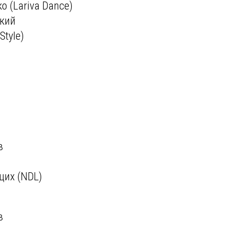
о (Lariva Dance)
ский
 Style)
в
щих (NDL)
в