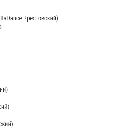
allaDance Крестовский)
ов
ий)
кий)
ский)