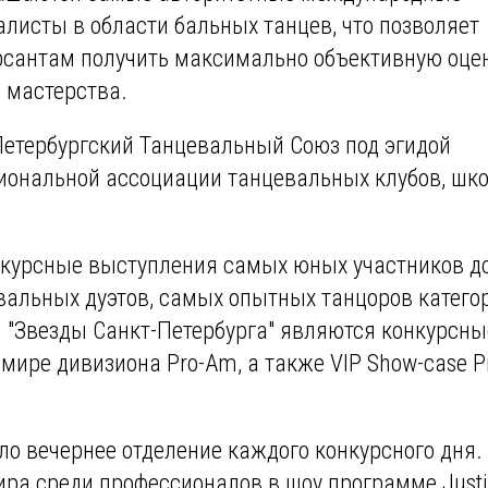
алисты в области бальных танцев, что позволяет
рсантам получить максимально объективную оце
о мастерства.
етербургский Танцевальный Союз под эгидой
иональной ассоциации танцевальных клубов, шко
нкурсные выступления самых юных участников д
евальных дуэтов, самых опытных танцоров катего
 "Звезды Санкт-Петербурга" являются конкурсны
мире дивизиона Pro-Am, а также VIP Show-case P
 вечернее отделение каждого конкурсного дня.
ра среди профессионалов в шоу программе Just