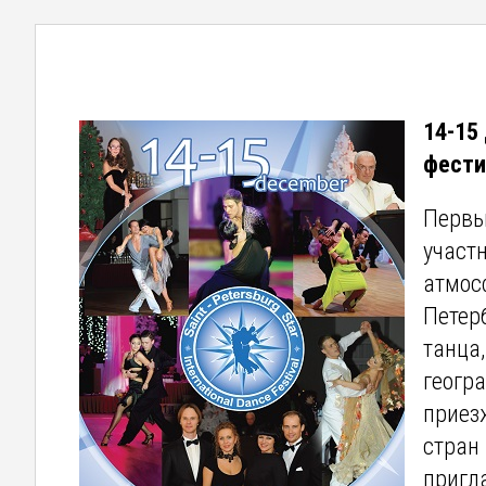
14-15
фести
Первы
участ
атмос
Петер
танца
геогра
приезж
стран
пригл