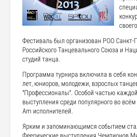
специ
конку
своег
Фестиваль был организован РОО Санкт-П
Российского Танцевального Союза и Нац
студий танца.
Программа турнира включила в себя ко
лет, юниоров, молодежи, взрослых танц
"Профессионалы". Особой частью каждой
выступления среди популярного во всём 
Am исполнителей.
Ярким и запоминающимся событием стало
Феерические выступления Чемпионов Ми