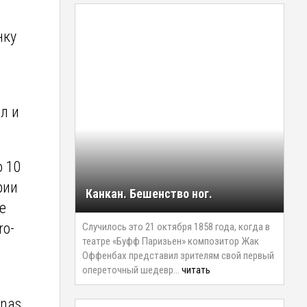
нку
л и
о 10
рии
Канкан. Бешенство ног.
е
ro-
Случилось это 21 октября 1858 года, когда в
театре «Буфф Паризьен» композитор Жак
Оффенбах представил зрителям свой первый
опереточный шедевр…
читать
inas