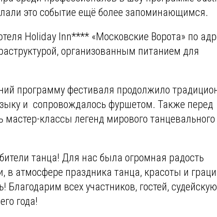
делали это событие ещё более запоминающимся.
теля Holiday Inn**** «Московские Ворота» по адр
фраструктурой, организованным питанием для
ний программу фестиваля продолжило традицио
музыку и сопровождалось фуршетом. Также перед
ь мастер-классы легенд мирового танцевального
бители танца! Для нас была огромная радость
и, в атмосфере праздника танца, красоты и граци
! Благодарим всех участников, гостей, судейску
го года!