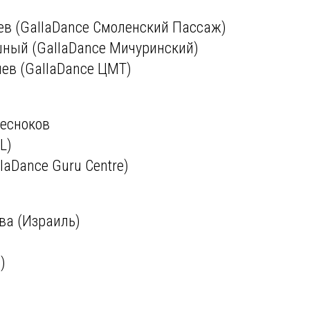
ев (GallaDance Смоленский Пассаж)
шный (GallaDance Мичуринский)
ев (GallaDance ЦМТ)
Чесноков
L)
laDance Guru Centre)
ева (Израиль)
)