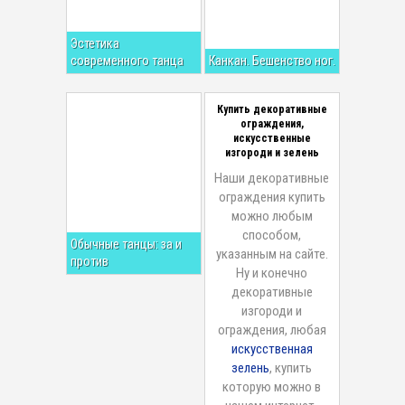
Эстетика
современного танца
Канкан. Бешенство ног.
Купить декоративные
ограждения,
искусственные
изгороди и зелень
Наши декоративные
ограждения купить
можно любым
способом,
Обычные танцы: за и
указанным на сайте.
против
Ну и конечно
декоративные
изгороди и
ограждения, любая
искусственная
зелень
, купить
которую можно в