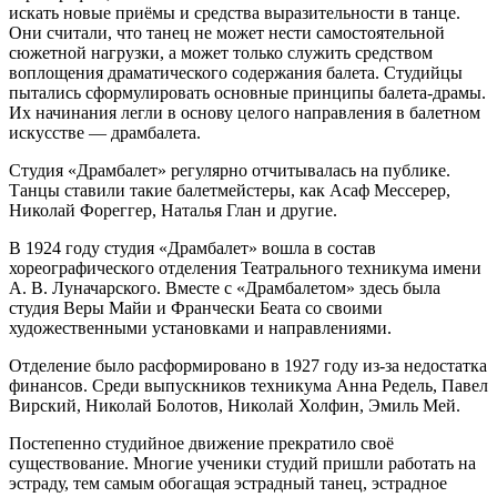
искать новые приёмы и средства выразительности в танце.
Они считали, что танец не может нести самостоятельной
сюжетной нагрузки, а может только служить средством
воплощения драматического содержания балета. Студийцы
пытались сформулировать основные принципы балета-драмы.
Их начинания легли в основу целого направления в балетном
искусстве — драмбалета.
Студия «Драмбалет» регулярно отчитывалась на публике.
Танцы ставили такие балетмейстеры, как Асаф Мессерер,
Николай Фореггер, Наталья Глан и другие.
В 1924 году студия «Драмбалет» вошла в состав
хореографического отделения Театрального техникума имени
А. В. Луначарского. Вместе с «Драмбалетом» здесь была
студия Веры Майи и Франчески Беата со своими
художественными установками и направлениями.
Отделение было расформировано в 1927 году из-за недостатка
финансов. Среди выпускников техникума Анна Редель, Павел
Вирский, Николай Болотов, Николай Холфин, Эмиль Мей.
Постепенно студийное движение прекратило своё
существование. Многие ученики студий пришли работать на
эстраду, тем самым обогащая эстрадный танец, эстрадное