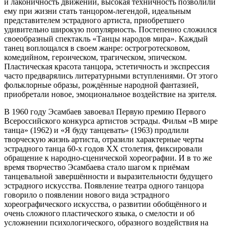
и лаконичность движений, высокая техничность позволили
ему при жизни стать танцором-легендой, идеальным
представителем эстрадного артиста, приобретшего
удивительно широкую популярность. Постепенно сложился
своеобразный спектакль «Танцы народов мира». Каждый
танец воплощался в своем жанре: острогротесковом,
комедийном, героическом, трагическом, эпическом.
Пластическая красота танцора, эстетичность и экспрессия
часто предварялись литературными вступлениями. От этого
фольклорные образы, рождённые народной фантазией,
приобретали новое, эмоциональное воздействие на зрителя.
В 1960 году Эсамбаев завоевал Первую премию Первого
Всероссийского конкурса артистов эстрады. Фильм «В мире
танца» (1962) и «Я буду танцевать» (1963) продлили
творческую жизнь артиста, отразили характерные черты
эстрадного танца 60-х годов XX столетия, фиксировали
обращение к народно-сценической хореографии. И в то же
время творчество Эсамбаева стало шагом к приёмам
танцевальной завершённости и выразительности будущего
эстрадного искусства. Появление театра одного танцора
говорило о появлении нового вида эстрадного
хореографического искусства, о развитии обобщённого и
очень сложного пластического языка, о смелости и об
усложнении психологического, образного воздействия на