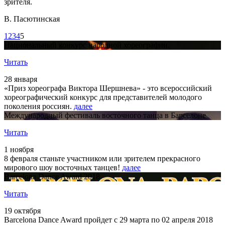
зрителя.
В. Пасютинская
1
2
3
4
5
Национальный конкурс народной хореографии.
Читать
28 января
«Приз хореографа Виктора Шершнева» - это всероссийский
хореографический конкурс для представителей молодого
поколения россиян.
далее
Международный фестиваль восточного танца в Барселоне
Читать
1 ноября
8 февраля станьте участником или зрителем прекрасного
мирового шоу восточных танцев!
далее
Barcelona Dance Award 2018
Читать
19 октября
Barcelona Dance Award пройдет с 29 марта по 02 апреля 2018