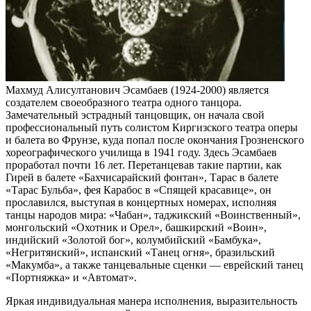
Махмуд Алисултанович Эсамбаев (1924-2000) является
создателем своеобразного театра одного танцора.
Замечательный эстрадный танцовщик, он начала свой
профессиональный путь солистом Киргизского театра оперы
и балета во Фрунзе, куда попал после окончания Грозненского
хореографического училища в 1941 году. Здесь Эсамбаев
проработал почти 16 лет. Перетанцевав такие партии, как
Гирей в балете «Бахчисарайский фонтан», Тарас в балете
«Тарас Бульба», фея Карабос в «Спящей красавице», он
прославился, выступая в концертных номерах, исполняя
танцы народов мира: «Чабан», таджикский «Воинственный»,
монгольский «Охотник и Орел», башкирский «Воин»,
индийский «Золотой бог», колумбийский «Бамбука»,
«Негритянский», испанский «Танец огня», бразильский
«Макумба», а также танцевальные сценки — еврейский танец
«Портняжка» и «Автомат».
Яркая индивидуальная манера исполнения, выразительность