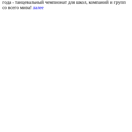
года - танцевальный чемпионат для школ, компаний и групп
со всего мира!
далее
Строительство и ремонт магазинов, кафе, баров и ресторанов
Востребована не только жилая, но и коммерческая
едвижимость. Всегда есть бизнесмены, готовые построить
магазины, кафе, рестораны для себя или сдачи в аренду. Мы
осуществляем
строительство магазинов
, кафе, ресторанов
под ключ.
Зарегистрироваться
Вы уже зарегистрированы?
ВОЙТИ
наверх
О нас
Цены
Расписание
Новости
Стили
Фото/Видео
Контакты