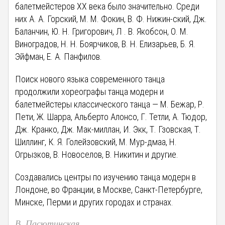
балетмейстеров XX века было значительно. Среди
них А. А. Горский, М. М. Фокин, В. Ф. Нижин-ский, Дж.
Баланчин, Ю. Н. Григорович, Л . В. Якобсон, О. М.
Виноградов, Н. Н. Боярчиков, В. Н. Елизарьев, Б. Я.
Эйфман, Е. А. Панфилов.
Поиск нового языка современного танца
продолжили хореографы танца модерн и
балетмейстеры классического танца — М. Бежар, Р.
Пети, Ж. Шарра, Альберто Алонсо, Г. Тетли, А. Тюдор,
Дж. Кранко, Дж. Мак-миллан, И. Экк, Т. Гзовская, Т.
Шиллинг, К. Я. Голейзовский, М. Мур-дмаа, Н.
Огрызков, В. Новоселов, В. Никитин и другие.
Создавались центры по изучению танца модерн в
Лондоне, во Франции, в Москве, Санкт-Петербурге,
Минске, Перми и других городах и странах.
В. Пасютинская