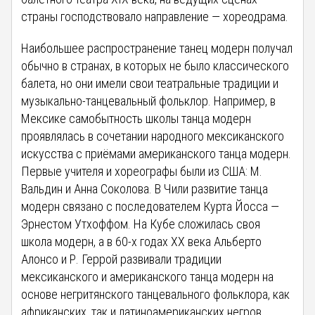
страны господствовало направление — хореодрама.
Наибольшее распространение танец модерн получал
обычно в странах, в которых не было классического
балета, но они имели свои театральные традиции и
музыкально-танцевальный фольклор. Например, в
Мексике самобытность школы танца модерн
проявлялась в сочетании народного мексиканского
искусства с приёмами американского танца модерн.
Первые учителя и хореографы были из США: М.
Вальдин и Анна Соколова. В Чили развитие танца
модерн связано с последователем Курта Йосса —
Эрнестом Утхоффом. На Кубе сложилась своя
школа модерн, а в 60-х годах XX века Альберто
Алонсо и Р. Геррой развивали традиции
мексиканского и американского танца модерн на
основе негритянского танцевального фольклора, как
африканских, так и латиноамериканских негров.