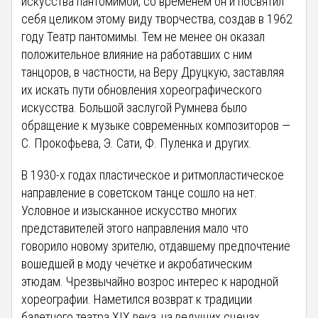
искусства пантомимой, со временем он и посвятил
себя целиком этому виду творчества, создав в 1962
году Театр пантомимы. Тем не менее он оказал
положительное влияние на работавших с ним
танцоров, в частности, на Веру Друцкую, заставляя
их искать пути обновления хореографического
искусства. Большой заслугой Румнева было
обращение к музыке современных композиторов —
С. Прокофьева, Э. Сати, Ф. Пуленка и других.
В 1930-х годах пластическое и ритмопластическое
направление в советском танце сошло на нет.
Условное и изысканное искусство многих
представителей этого направления мало что
говорило новому зрителю, отдавшему предпочтение
вошедшей в моду чечётке и акробатическим
этюдам. Чрезвычайно возрос интерес к народной
хореографии. Наметился возврат к традиции
балетного театра XIX века, на ведущих сценах