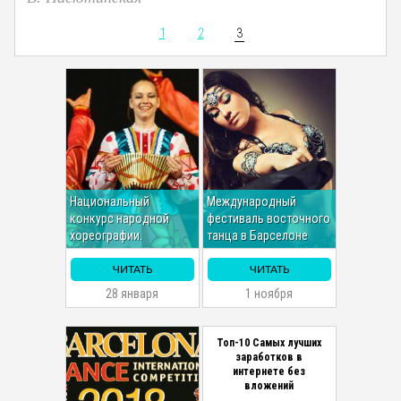
1
2
3
Национальный
Международный
конкурс народной
фестиваль восточного
хореографии.
танца в Барселоне
ЧИТАТЬ
ЧИТАТЬ
28 января
1 ноября
Топ-10 Самых лучших
заработков в
интернете без
вложений